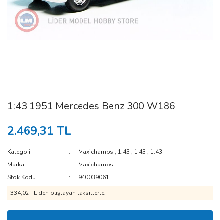
1:43 1951 Mercedes Benz 300 W186
2.469,31 TL
Kategori
Maxichamps
,
1:43
,
1:43
,
1:43
Marka
Maxichamps
Stok Kodu
940039061
334,02 TL den başlayan taksitlerle!