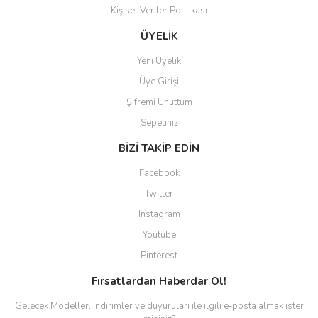
Kişisel Veriler Politikası
Gönder
ÜYELİK
Yeni Üyelik
Üye Girişi
Şifremi Unuttum
Sepetiniz
BİZİ TAKİP EDİN
Facebook
Twitter
Instagram
Youtube
Pinterest
Fırsatlardan Haberdar Ol!
Gelecek Modeller, indirimler ve duyuruları ile ilgili e-posta almak ister