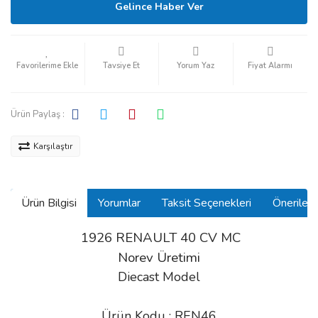
Gelince Haber Ver
Tavsiye Et
Yorum Yaz
Fiyat Alarmı
Ürün Paylaş :
Karşılaştır
Ürün Bilgisi
Yorumlar
Taksit Seçenekleri
Önerilerin
1926 RENAULT 40 CV MC
Norev Üretimi
Diecast Model
Ürün Kodu : REN46