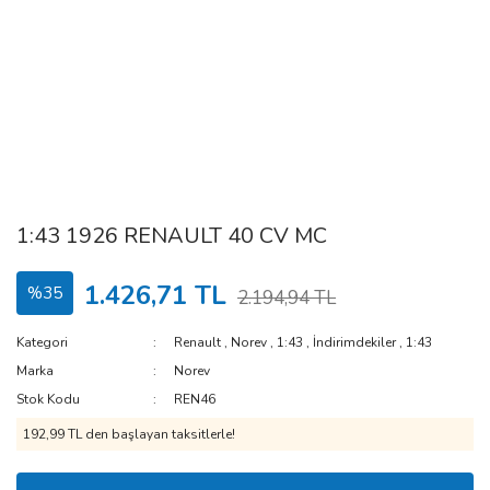
1:43 1926 RENAULT 40 CV MC
1.426,71 TL
%35
2.194,94 TL
Kategori
Renault
,
Norev
,
1:43
,
İndirimdekiler
,
1:43
Marka
Norev
Stok Kodu
REN46
192,99 TL den başlayan taksitlerle!