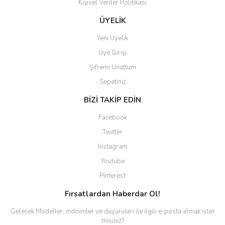
Kişisel Veriler Politikası
Gönder
ÜYELİK
Yeni Üyelik
Üye Girişi
Şifremi Unuttum
Sepetiniz
BİZİ TAKİP EDİN
Facebook
Twitter
Instagram
Youtube
Pinterest
Fırsatlardan Haberdar Ol!
Gelecek Modeller, indirimler ve duyuruları ile ilgili e-posta almak ister
misiniz?