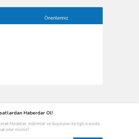
Önerileriniz
ımıza iletebilirsiniz.
rsatlardan Haberdar Ol!
ecek Modeller, indirimler ve duyuruları ile ilgili e-posta
ak ister misiniz?