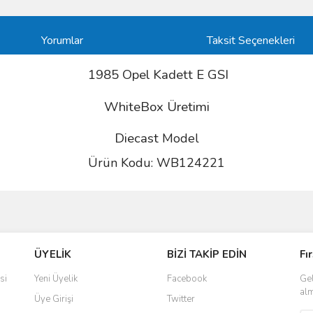
Yorumlar
Taksit Seçenekleri
1985 Opel Kadett E GSI
WhiteBox Üretimi
Diecast
Model
Ürün Kodu:
WB124221
ve diğer konularda yetersiz gördüğünüz noktaları öneri formunu kullanarak taraf
Bu ürüne ilk yorumu siz yapın!
ÜYELİK
BİZİ TAKİP EDİN
Fı
r.
Yorum Yaz
si
Yeni Üyelik
Facebook
Gel
alm
Üye Girişi
Twitter