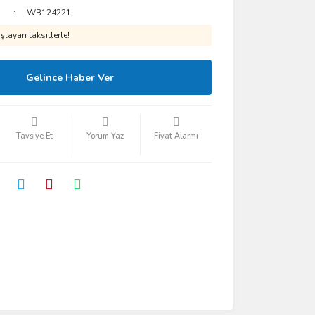
WB124221
layan taksitlerle!
Gelince Haber Ver
Tavsiye Et
Yorum Yaz
Fiyat Alarmı