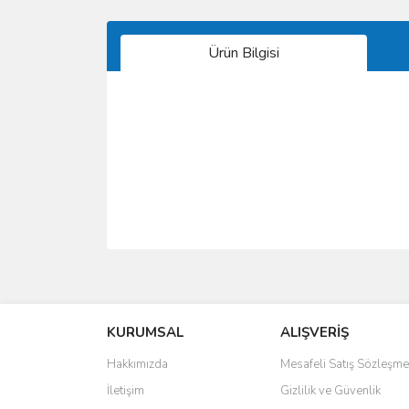
Ürün Bilgisi
Bu ürünün fiyat bilgisi, resim, ürün açıklamalarında 
Görüş ve önerileriniz için teşekkür ederiz.
KURUMSAL
ALIŞVERİŞ
Ürün resmi kalitesiz, bozuk veya görüntülenemiyo
Ürün açıklamasında eksik bilgiler bulunuyor.
Hakkımızda
Mesafeli Satış Sözleşme
Ürün bilgilerinde hatalar bulunuyor.
İletişim
Gizlilik ve Güvenlik