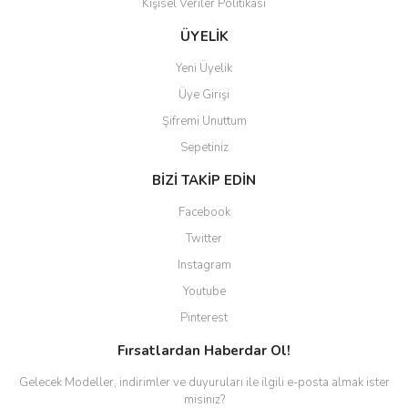
Kişisel Veriler Politikası
Gönder
ÜYELİK
Yeni Üyelik
Üye Girişi
Şifremi Unuttum
Sepetiniz
BİZİ TAKİP EDİN
Facebook
Twitter
Instagram
Youtube
Pinterest
Fırsatlardan Haberdar Ol!
Gelecek Modeller, indirimler ve duyuruları ile ilgili e-posta almak ister
misiniz?