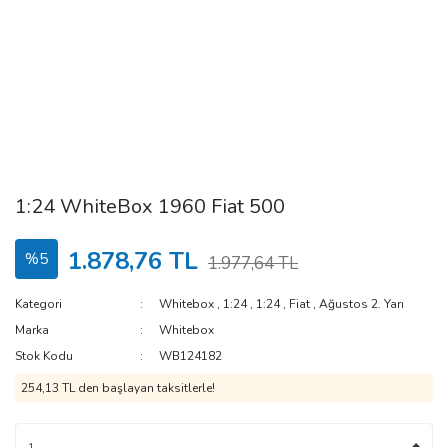
1:24 WhiteBox 1960 Fiat 500
1.878,76 TL
%5
1.977,64 TL
Kategori
Whitebox
,
1:24
,
1:24
,
Fiat
,
Ağustos 2. Yarı
Marka
Whitebox
Stok Kodu
WB124182
254,13 TL den başlayan taksitlerle!