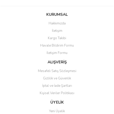
Bu ürünün fiyat bilgisi, resim, ürün açıklamalarında ve diğer
konularda yetersiz gördüğünüz noktaları öneri formunu kullanarak
Bu ürüne ilk yorumu siz yapın!
KURUMSAL
tarafımıza iletebilirsiniz.
Görüş ve önerileriniz için teşekkür ederiz.
Hakkımızda
Yorum Yaz
İletişim
Ürün resmi kalitesiz, bozuk veya görüntülenemiyor.
Kargo Takibi
Ürün açıklamasında eksik bilgiler bulunuyor.
Havale Bildirim Formu
Ürün bilgilerinde hatalar bulunuyor.
İletişim Formu
Ürün fiyatı diğer sitelerden daha pahalı.
Bu ürüne benzer farklı alternatifler olmalı.
ALIŞVERİŞ
Mesafeli Satış Sözleşmesi
Gizlilik ve Güvenlik
İptal ve İade Şartları
Kişisel Veriler Politikası
Gönder
ÜYELİK
Yeni Üyelik