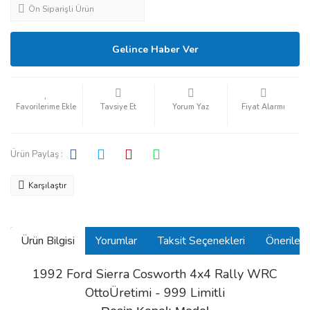
Ön Siparişli Ürün
Gelince Haber Ver
Tavsiye Et
Yorum Yaz
Fiyat Alarmı
Ürün Paylaş :
Karşılaştır
Ürün Bilgisi
Yorumlar
Taksit Seçenekleri
Önerilerin
1992 Ford Sierra Cosworth 4x4 Rally WRC
OttoÜretimi
- 999 Limitli