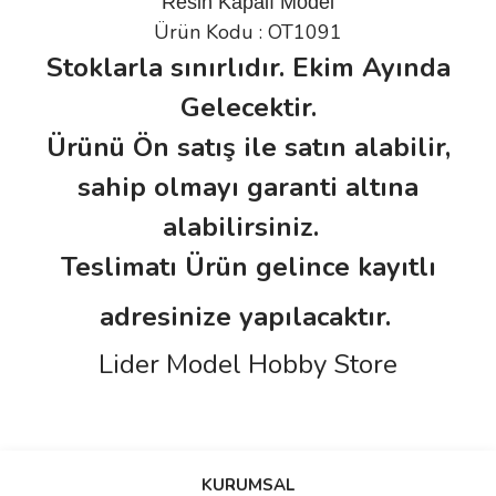
Resin Kapalı Model
Ürün Kodu : OT1091
Stoklarla sınırlıdır. Ekim Ayında
Gelecektir.
Ürünü Ön satış ile satın alabilir,
sahip olmayı garanti altına
alabilirsiniz.
Teslimatı Ürün gelince kayıtlı
adresinize yapılacaktır.
Lider Model Hobby Store
Bu ürünün fiyat bilgisi, resim, ürün açıklamalarında ve diğer
konularda yetersiz gördüğünüz noktaları öneri formunu kullanarak
Bu ürüne ilk yorumu siz yapın!
KURUMSAL
tarafımıza iletebilirsiniz.