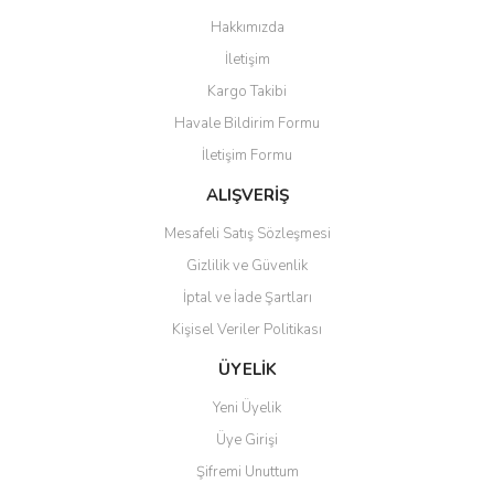
Görüş ve önerileriniz için teşekkür ederiz.
Hakkımızda
Yorum Yaz
İletişim
Ürün resmi kalitesiz, bozuk veya görüntülenemiyor.
Kargo Takibi
Ürün açıklamasında eksik bilgiler bulunuyor.
Havale Bildirim Formu
Ürün bilgilerinde hatalar bulunuyor.
İletişim Formu
Ürün fiyatı diğer sitelerden daha pahalı.
Bu ürüne benzer farklı alternatifler olmalı.
ALIŞVERİŞ
Mesafeli Satış Sözleşmesi
Gizlilik ve Güvenlik
İptal ve İade Şartları
Kişisel Veriler Politikası
Gönder
ÜYELİK
Yeni Üyelik
Üye Girişi
Şifremi Unuttum