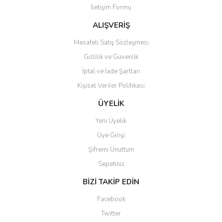
İletişim Formu
Ürün fiyatı diğer sitelerden daha pahalı.
Bu ürüne benzer farklı alternatifler olmalı.
ALIŞVERİŞ
Mesafeli Satış Sözleşmesi
Gizlilik ve Güvenlik
İptal ve İade Şartları
Kişisel Veriler Politikası
Gönder
ÜYELİK
Yeni Üyelik
Üye Girişi
Şifremi Unuttum
Sepetiniz
BİZİ TAKİP EDİN
Facebook
Twitter