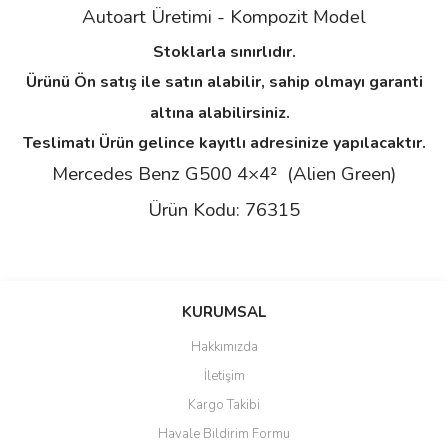
Autoart Üretimi - Kompozit
Model
Stoklarla sınırlıdır.
Ürünü Ön satış ile satın alabilir, sahip olmayı garanti
altına alabilirsiniz.
Teslimatı Ürün gelince kayıtlı adresinize yapılacaktır.
Mercedes Benz G500 4×4² (Alien Green)
Ürün Kodu: 76315
Bu ürünün fiyat bilgisi, resim, ürün açıklamalarında ve diğer
konularda yetersiz gördüğünüz noktaları öneri formunu kullanarak
Bu ürüne ilk yorumu siz yapın!
KURUMSAL
tarafımıza iletebilirsiniz.
Görüş ve önerileriniz için teşekkür ederiz.
Hakkımızda
Yorum Yaz
İletişim
Ürün resmi kalitesiz, bozuk veya görüntülenemiyor.
Kargo Takibi
Ürün açıklamasında eksik bilgiler bulunuyor.
Havale Bildirim Formu
Ürün bilgilerinde hatalar bulunuyor.