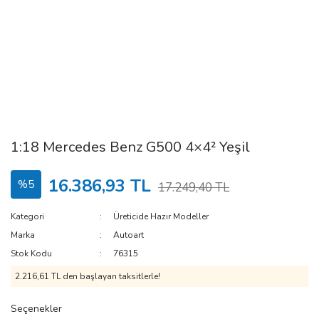
1:18 Mercedes Benz G500 4×4² Yeşil
16.386,93 TL
%5
17.249,40 TL
Kategori
Üreticide Hazır Modeller
Marka
Autoart
Stok Kodu
76315
2.216,61 TL den başlayan taksitlerle!
Seçenekler