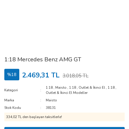
1:18 Mercedes Benz AMG GT
2.469,31 TL
%18
3.018,05 TL
1:18
,
Maisto
,
1:18
,
Outlet & İkinci El
,
1:18
,
Kategori
Outlet & İkinci El Modeller
Marka
Maisto
Stok Kodu
38131
334,02 TL den başlayan taksitlerle!