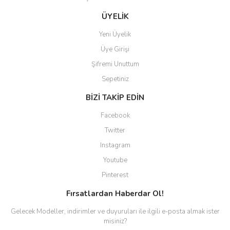
Gönder
ÜYELİK
Yeni Üyelik
Üye Girişi
Şifremi Unuttum
Sepetiniz
BİZİ TAKİP EDİN
Facebook
Twitter
Instagram
Youtube
Pinterest
Fırsatlardan Haberdar Ol!
Gelecek Modeller, indirimler ve duyuruları ile ilgili e-posta almak ister
misiniz?