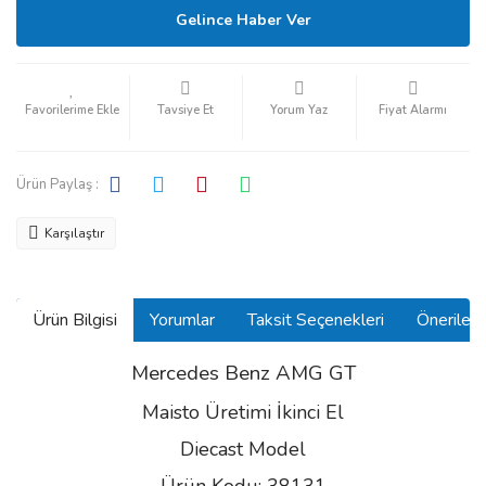
Gelince Haber Ver
Tavsiye Et
Yorum Yaz
Fiyat Alarmı
Ürün Paylaş :
Karşılaştır
Ürün Bilgisi
Yorumlar
Taksit Seçenekleri
Önerilerin
Mercedes Benz AMG GT
Maisto Üretimi İkinci El
Diecast Model