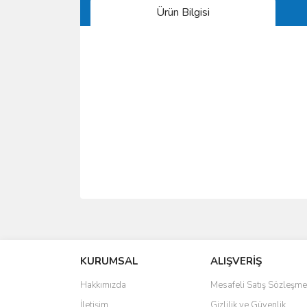
Ürün Bilgisi
Bu ürünün fiyat bilgisi, resim, ürün açıklamalarında 
Görüş ve önerileriniz için teşekkür ederiz.
KURUMSAL
ALIŞVERİŞ
Ürün resmi kalitesiz, bozuk veya görüntülenemiyo
Ürün açıklamasında eksik bilgiler bulunuyor.
Hakkımızda
Mesafeli Satış Sözleşme
Ürün bilgilerinde hatalar bulunuyor.
İletişim
Gizlilik ve Güvenlik