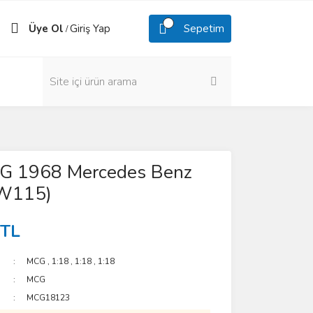
Üye Ol
Giriş Yap
Sepetim
/
G 1968 Mercedes Benz
(W115)
 TL
MCG
,
1:18
,
1:18
,
1:18
MCG
MCG18123