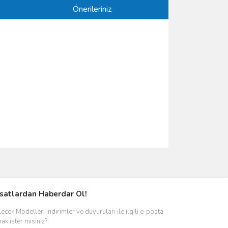
Önerileriniz
ımıza iletebilirsiniz.
rsatlardan Haberdar Ol!
ecek Modeller, indirimler ve duyuruları ile ilgili e-posta
ak ister misiniz?