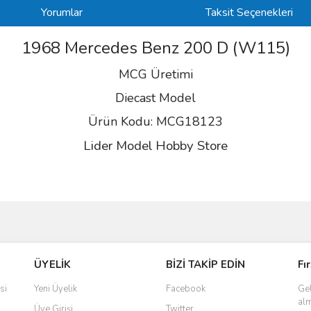
Yorumlar
Taksit Seçenekleri
1968 Mercedes Benz 200 D (W115)
MCG Üretimi
Diecast Model
Ürün Kodu: MCG18123
Lider Model Hobby Store
ve diğer konularda yetersiz gördüğünüz noktaları öneri formunu kullanarak taraf
Bu ürüne ilk yorumu siz yapın!
ÜYELİK
BİZİ TAKİP EDİN
Fı
r.
Yorum Yaz
si
Yeni Üyelik
Facebook
Gel
alm
Üye Girişi
Twitter