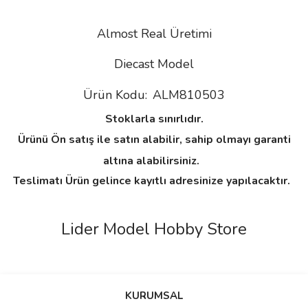
Almost Real Üretimi
Diecast Model
Ürün Kodu:
ALM810503
Stoklarla sınırlıdır.
Ürünü Ön satış ile satın alabilir, sahip olmayı garanti
altına alabilirsiniz.
Teslimatı Ürün gelince kayıtlı adresinize yapılacaktır.
Lider Model Hobby Store
Bu ürünün fiyat bilgisi, resim, ürün açıklamalarında ve diğer
konularda yetersiz gördüğünüz noktaları öneri formunu kullanarak
Bu ürüne ilk yorumu siz yapın!
KURUMSAL
tarafımıza iletebilirsiniz.