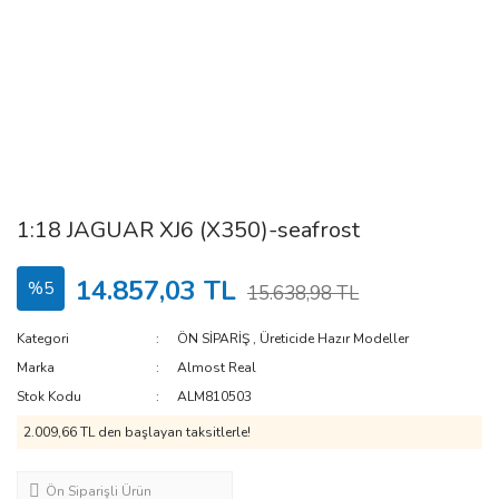
1:18 JAGUAR XJ6 (X350)-seafrost
14.857,03 TL
%5
15.638,98 TL
Kategori
ÖN SİPARİŞ
,
Üreticide Hazır Modeller
Marka
Almost Real
Stok Kodu
ALM810503
2.009,66 TL den başlayan taksitlerle!
Ön Siparişli Ürün