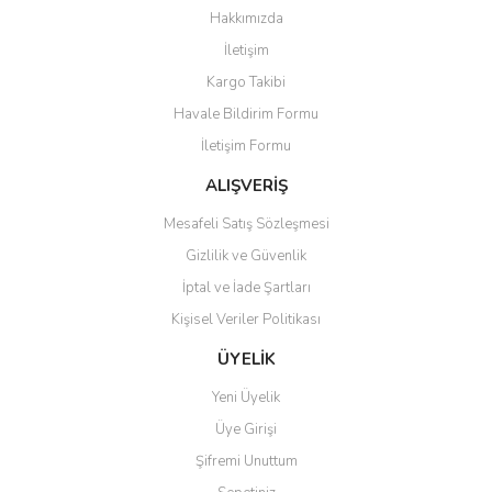
Görüş ve önerileriniz için teşekkür ederiz.
Hakkımızda
Yorum Yaz
İletişim
Ürün resmi kalitesiz, bozuk veya görüntülenemiyor.
Kargo Takibi
Ürün açıklamasında eksik bilgiler bulunuyor.
Havale Bildirim Formu
Ürün bilgilerinde hatalar bulunuyor.
İletişim Formu
Ürün fiyatı diğer sitelerden daha pahalı.
Bu ürüne benzer farklı alternatifler olmalı.
ALIŞVERİŞ
Mesafeli Satış Sözleşmesi
Gizlilik ve Güvenlik
İptal ve İade Şartları
Kişisel Veriler Politikası
Gönder
ÜYELİK
Yeni Üyelik
Üye Girişi
Şifremi Unuttum