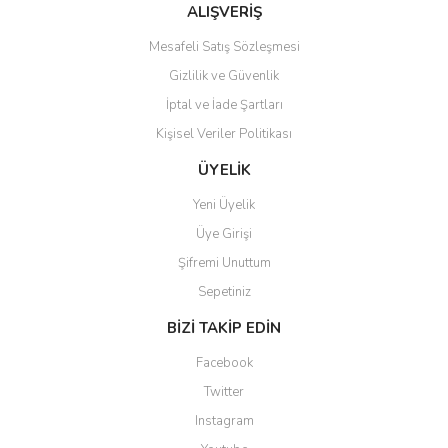
Bu ürüne benzer farklı alternatifler olmalı.
ALIŞVERİŞ
Mesafeli Satış Sözleşmesi
Gizlilik ve Güvenlik
İptal ve İade Şartları
Kişisel Veriler Politikası
Gönder
ÜYELİK
Yeni Üyelik
Üye Girişi
Şifremi Unuttum
Sepetiniz
BİZİ TAKİP EDİN
Facebook
Twitter
Instagram