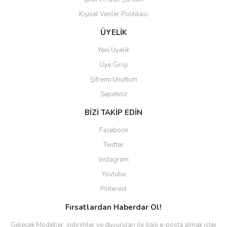
Kişisel Veriler Politikası
Gönder
ÜYELİK
Yeni Üyelik
Üye Girişi
Şifremi Unuttum
Sepetiniz
BİZİ TAKİP EDİN
Facebook
Twitter
Instagram
Youtube
Pinterest
Fırsatlardan Haberdar Ol!
Gelecek Modeller, indirimler ve duyuruları ile ilgili e-posta almak ister