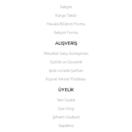
Yorum Yaz
İletişim
Ürün resmi kalitesiz, bozuk veya görüntülenemiyor.
Kargo Takibi
Ürün açıklamasında eksik bilgiler bulunuyor.
Havale Bildirim Formu
Ürün bilgilerinde hatalar bulunuyor.
İletişim Formu
Ürün fiyatı diğer sitelerden daha pahalı.
Bu ürüne benzer farklı alternatifler olmalı.
ALIŞVERİŞ
Mesafeli Satış Sözleşmesi
Gizlilik ve Güvenlik
İptal ve İade Şartları
Kişisel Veriler Politikası
Gönder
ÜYELİK
Yeni Üyelik
Üye Girişi
Şifremi Unuttum
Sepetiniz