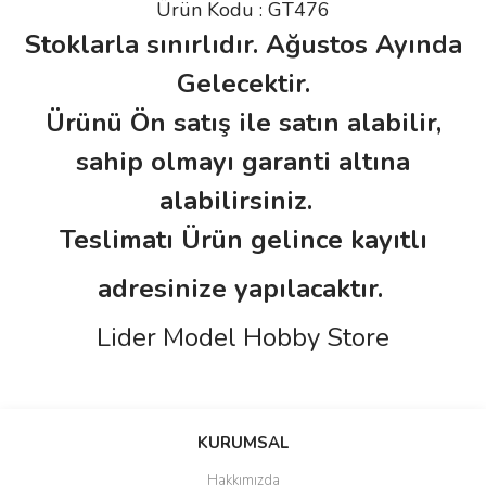
Ürün Kodu : GT476
Stoklarla sınırlıdır. Ağustos Ayında
Gelecektir.
Ürünü Ön satış ile satın alabilir,
sahip olmayı garanti altına
alabilirsiniz.
Teslimatı Ürün gelince kayıtlı
adresinize yapılacaktır.
Lider Model Hobby Store
Bu ürünün fiyat bilgisi, resim, ürün açıklamalarında ve diğer
konularda yetersiz gördüğünüz noktaları öneri formunu kullanarak
Bu ürüne ilk yorumu siz yapın!
KURUMSAL
tarafımıza iletebilirsiniz.
Görüş ve önerileriniz için teşekkür ederiz.
Hakkımızda