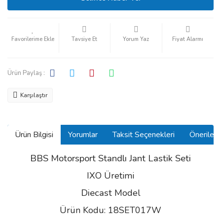
Tavsiye Et
Yorum Yaz
Fiyat Alarmı
Ürün Paylaş :
Karşılaştır
Ürün Bilgisi
Yorumlar
Taksit Seçenekleri
Önerilerin
BBS Motorsport Standlı Jant Lastik Seti
IXO Üretimi
Diecast
Model
Ürün Kodu: 18SET017W