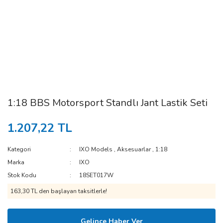
1:18 BBS Motorsport Standlı Jant Lastik Seti
1.207,22 TL
Kategori
IXO Models
,
Aksesuarlar
,
1:18
Marka
IXO
Stok Kodu
18SET017W
163,30 TL den başlayan taksitlerle!
Gelince Haber Ver