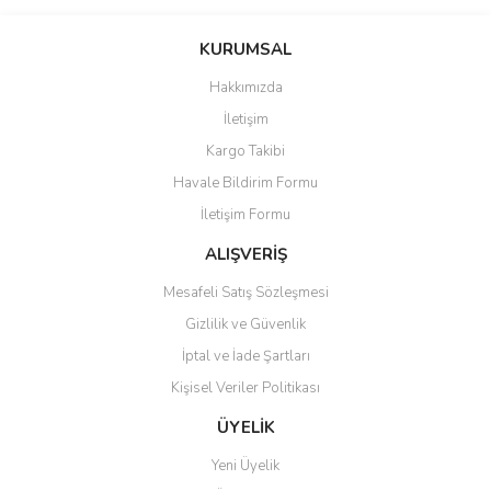
Bu ürünün fiyat bilgisi, resim, ürün açıklamalarında ve diğer
konularda yetersiz gördüğünüz noktaları öneri formunu kullanarak
Bu ürüne ilk yorumu siz yapın!
KURUMSAL
tarafımıza iletebilirsiniz.
Görüş ve önerileriniz için teşekkür ederiz.
Hakkımızda
Yorum Yaz
İletişim
Ürün resmi kalitesiz, bozuk veya görüntülenemiyor.
Kargo Takibi
Ürün açıklamasında eksik bilgiler bulunuyor.
Havale Bildirim Formu
Ürün bilgilerinde hatalar bulunuyor.
İletişim Formu
Ürün fiyatı diğer sitelerden daha pahalı.
Bu ürüne benzer farklı alternatifler olmalı.
ALIŞVERİŞ
Mesafeli Satış Sözleşmesi
Gizlilik ve Güvenlik
İptal ve İade Şartları
Kişisel Veriler Politikası
Gönder
ÜYELİK
Yeni Üyelik