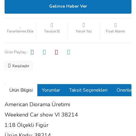
Gelince Haber Ver
Tavsiye Et
Yorum Yaz
Fiyat Alarmı
Ürün Paylaş :
Karşılaştır
Ürün Bilgisi
Yorumlar
Taksit Seçenekleri
Önerilerin
American Diorama Üretimi
Weekend Car show VI 38214
1:18 Ölçekli Figür
Ürün Kodu: 38214