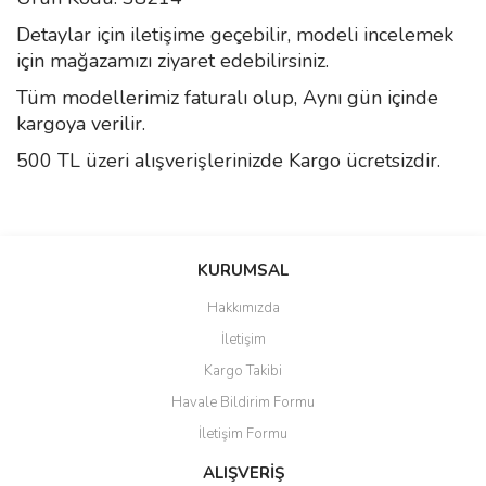
Detaylar için iletişime geçebilir, modeli incelemek
için mağazamızı ziyaret edebilirsiniz.
Tüm modellerimiz faturalı olup, Aynı gün içinde
kargoya verilir.
500 TL üzeri alışverişlerinizde Kargo ücretsizdir.
Bu ürünün fiyat bilgisi, resim, ürün açıklamalarında ve diğer
konularda yetersiz gördüğünüz noktaları öneri formunu kullanarak
Bu ürüne ilk yorumu siz yapın!
KURUMSAL
tarafımıza iletebilirsiniz.
Görüş ve önerileriniz için teşekkür ederiz.
Hakkımızda
Yorum Yaz
İletişim
Ürün resmi kalitesiz, bozuk veya görüntülenemiyor.
Kargo Takibi
Ürün açıklamasında eksik bilgiler bulunuyor.
Havale Bildirim Formu
Ürün bilgilerinde hatalar bulunuyor.
İletişim Formu
Ürün fiyatı diğer sitelerden daha pahalı.
Bu ürüne benzer farklı alternatifler olmalı.
ALIŞVERİŞ