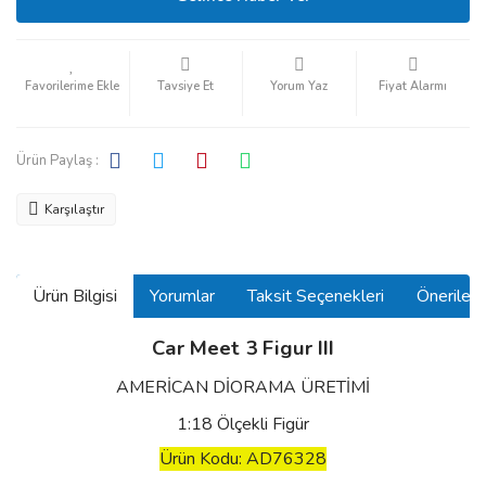
Tavsiye Et
Yorum Yaz
Fiyat Alarmı
Ürün Paylaş :
Karşılaştır
Ürün Bilgisi
Yorumlar
Taksit Seçenekleri
Önerilerin
Car Meet 3 Figur III
AMERİCAN DİORAMA ÜRETİMİ
1:18 Ölçekli Figür
Ürün Kodu: AD76328