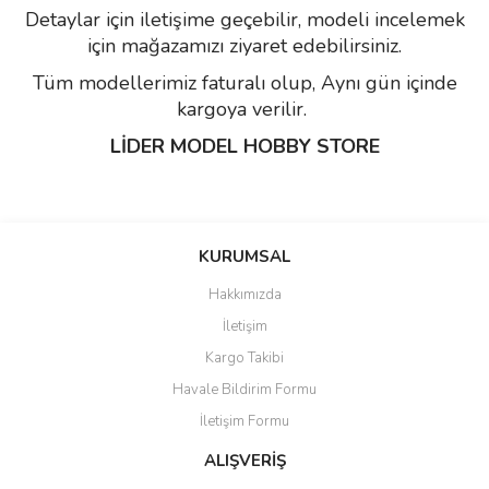
Detaylar için iletişime geçebilir, modeli incelemek
için mağazamızı ziyaret edebilirsiniz.
Tüm modellerimiz faturalı olup, Aynı gün içinde
kargoya verilir.
LİDER MODEL HOBBY STORE
Bu ürünün fiyat bilgisi, resim, ürün açıklamalarında ve diğer
konularda yetersiz gördüğünüz noktaları öneri formunu kullanarak
Bu ürüne ilk yorumu siz yapın!
KURUMSAL
tarafımıza iletebilirsiniz.
Görüş ve önerileriniz için teşekkür ederiz.
Hakkımızda
Yorum Yaz
İletişim
Ürün resmi kalitesiz, bozuk veya görüntülenemiyor.
Kargo Takibi
Ürün açıklamasında eksik bilgiler bulunuyor.
Havale Bildirim Formu
Ürün bilgilerinde hatalar bulunuyor.
İletişim Formu
Ürün fiyatı diğer sitelerden daha pahalı.
Bu ürüne benzer farklı alternatifler olmalı.
ALIŞVERİŞ