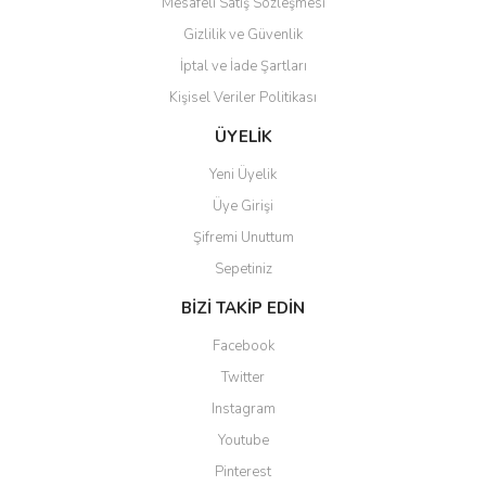
Mesafeli Satış Sözleşmesi
Gizlilik ve Güvenlik
İptal ve İade Şartları
Kişisel Veriler Politikası
Gönder
ÜYELİK
Yeni Üyelik
Üye Girişi
Şifremi Unuttum
Sepetiniz
BİZİ TAKİP EDİN
Facebook
Twitter
Instagram
Youtube
Pinterest