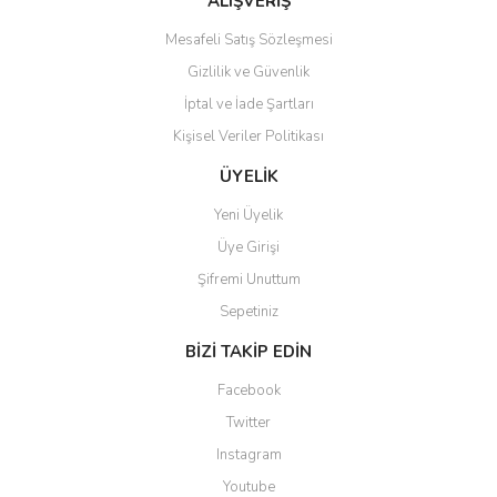
ALIŞVERİŞ
Mesafeli Satış Sözleşmesi
Gizlilik ve Güvenlik
İptal ve İade Şartları
Kişisel Veriler Politikası
Gönder
ÜYELİK
Yeni Üyelik
Üye Girişi
Şifremi Unuttum
Sepetiniz
BİZİ TAKİP EDİN
Facebook
Twitter
Instagram
Youtube