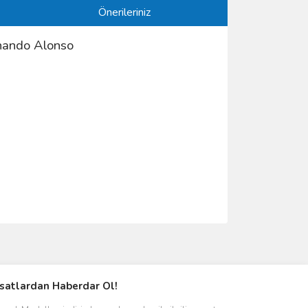
Önerileriniz
nando Alonso
ımıza iletebilirsiniz.
rsatlardan Haberdar Ol!