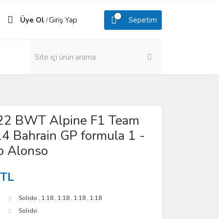
Üye Ol
Giriş Yap
Sepetim
/
22 BWT Alpine F1 Team
4 Bahrain GP formula 1 -
o Alonso
 TL
Solido
,
1:18
,
1:18
,
1:18
,
1:18
Solido