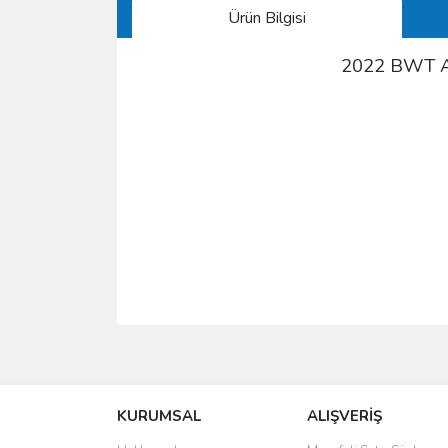
Ürün Bilgisi
2022 BWT Al
Bu ürünün fiyat bilgisi, resim, ürün açıklamalarında 
Görüş ve önerileriniz için teşekkür ederiz.
KURUMSAL
ALIŞVERİŞ
Ürün resmi kalitesiz, bozuk veya görüntülenemiyo
Ürün açıklamasında eksik bilgiler bulunuyor.