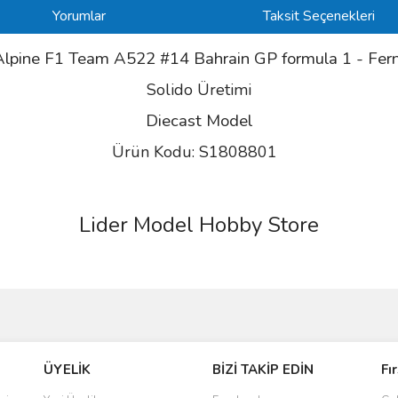
Yorumlar
Taksit Seçenekleri
pine F1 Team A522 #14 Bahrain GP formula 1 - Fer
Solido Üretimi
Diecast Model
Ürün Kodu: S1808801
Lider Model Hobby Store
ve diğer konularda yetersiz gördüğünüz noktaları öneri formunu kullanarak taraf
Bu ürüne ilk yorumu siz yapın!
ÜYELİK
BİZİ TAKİP EDİN
Fı
r.
Yorum Yaz