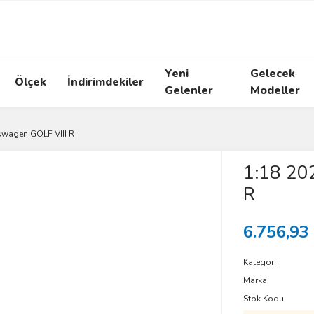
Yeni
Gelecek
Ölçek
İndirimdekiler
Gelenler
Modeller
swagen GOLF VIII R
1:18 20
R
6.756,93
Kategori
Marka
Stok Kodu