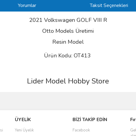
Yorumlar
Taksit Seçenekleri
2021 Volkswagen GOLF VIII R
Otto Models Üretimi
Resin
Model
Ürün Kodu: OT413
Lider Model Hobby Store
ve diğer konularda yetersiz gördüğünüz noktaları öneri formunu kullanarak taraf
Bu ürüne ilk yorumu siz yapın!
ÜYELİK
BİZİ TAKİP EDİN
Fı
r.
Yorum Yaz
si
Yeni Üyelik
Facebook
Gel
alm