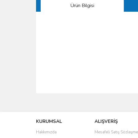
Ürün Bilgisi
Bu ürünün fiyat bilgisi, resim, ürün açıklamalarında 
Görüş ve önerileriniz için teşekkür ederiz.
KURUMSAL
ALIŞVERİŞ
Ürün resmi kalitesiz, bozuk veya görüntülenemiyo
Ürün açıklamasında eksik bilgiler bulunuyor.
Hakkımızda
Mesafeli Satış Sözleşme