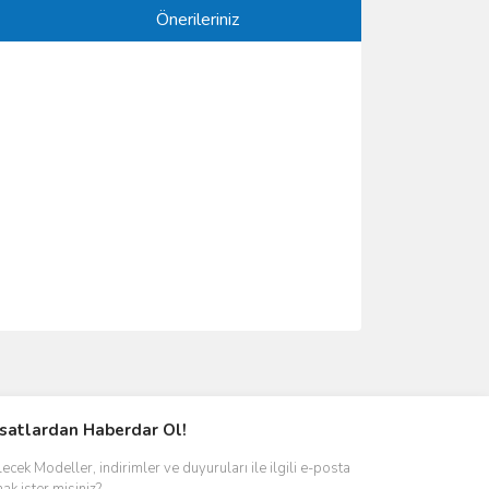
Önerileriniz
ımıza iletebilirsiniz.
rsatlardan Haberdar Ol!
ecek Modeller, indirimler ve duyuruları ile ilgili e-posta
ak ister misiniz?