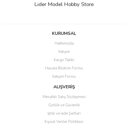
Lider Model Hobby Store
Bu ürünün fiyat bilgisi, resim, ürün açıklamalarında ve diğer
konularda yetersiz gördüğünüz noktaları öneri formunu kullanarak
Bu ürüne ilk yorumu siz yapın!
KURUMSAL
tarafımıza iletebilirsiniz.
Görüş ve önerileriniz için teşekkür ederiz.
Hakkımızda
Yorum Yaz
İletişim
Ürün resmi kalitesiz, bozuk veya görüntülenemiyor.
Kargo Takibi
Ürün açıklamasında eksik bilgiler bulunuyor.
Havale Bildirim Formu
Ürün bilgilerinde hatalar bulunuyor.
İletişim Formu
Ürün fiyatı diğer sitelerden daha pahalı.
Bu ürüne benzer farklı alternatifler olmalı.
ALIŞVERİŞ
Mesafeli Satış Sözleşmesi
Gizlilik ve Güvenlik
İptal ve İade Şartları
Kişisel Veriler Politikası
Gönder