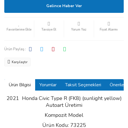
Gelince Haber Ver
Tavsiye Et
Yorum Yaz
Fiyat Alarmı
Ürün Paylaş :
Karşılaştır
Ürün Bilgisi
Yorumlar
Taksit Seçenekleri
Önerilerin
2021 Honda Civic Type R (FK8) (sunlight yellow)
Autoart Üretimi
Kompozit
Model
Ürün Kodu: 73225