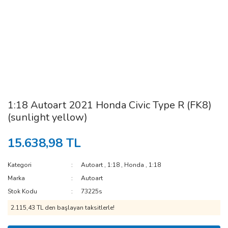
1:18 Autoart 2021 Honda Civic Type R (FK8)
(sunlight yellow)
15.638,98 TL
Kategori
Autoart
,
1:18
,
Honda
,
1:18
Marka
Autoart
Stok Kodu
73225s
2.115,43 TL den başlayan taksitlerle!