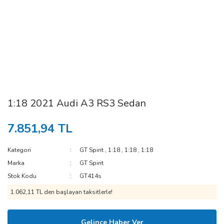
1:18 2021 Audi A3 RS3 Sedan
7.851,94 TL
Kategori
GT Spirit
,
1:18
,
1:18
,
1:18
Marka
GT Spirit
Stok Kodu
GT414s
1.062,11 TL den başlayan taksitlerle!
Gelince Haber Ver