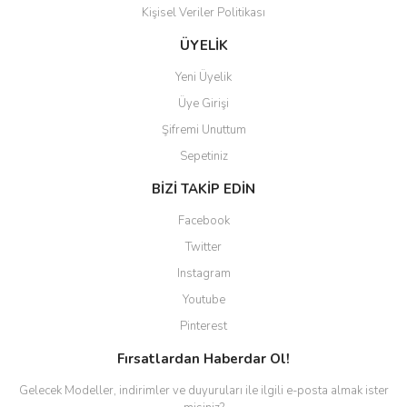
Kişisel Veriler Politikası
Gönder
ÜYELİK
Yeni Üyelik
Üye Girişi
Şifremi Unuttum
Sepetiniz
BİZİ TAKİP EDİN
Facebook
Twitter
Instagram
Youtube
Pinterest
Fırsatlardan Haberdar Ol!
Gelecek Modeller, indirimler ve duyuruları ile ilgili e-posta almak ister