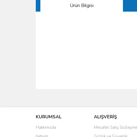
Ürün Bilgisi
Bu ürünün fiyat bilgisi, resim, ürün açıklamalarında 
Görüş ve önerileriniz için teşekkür ederiz.
KURUMSAL
ALIŞVERİŞ
Ürün resmi kalitesiz, bozuk veya görüntülenemiyo
Ürün açıklamasında eksik bilgiler bulunuyor.
Hakkımızda
Mesafeli Satış Sözleşme
Ürün bilgilerinde hatalar bulunuyor.
İletişim
Gizlilik ve Güvenlik