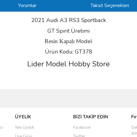
Yorumlar
Taksit Seçenekleri
2021 Audi A3 RS3 Sportback
GT Spirit Üretimi
Model
Resin Kapalı
Ürün Kodu: GT378
Lider Model Hobby Store
ve diğer konularda yetersiz gördüğünüz noktaları öneri formunu kullanarak taraf
Bu ürüne ilk yorumu siz yapın!
ÜYELİK
BİZİ TAKİP EDİN
Fı
r.
Yorum Yaz
si
Yeni Üyelik
Facebook
Gel
alm
Üye Girişi
Twitter