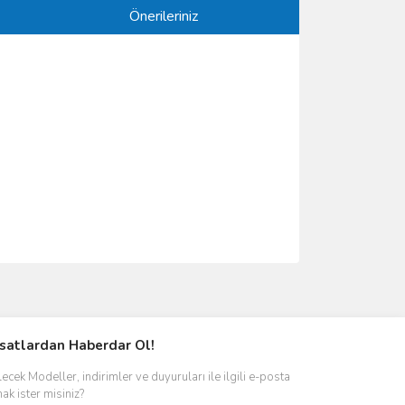
Önerileriniz
ımıza iletebilirsiniz.
rsatlardan Haberdar Ol!
ecek Modeller, indirimler ve duyuruları ile ilgili e-posta
ak ister misiniz?