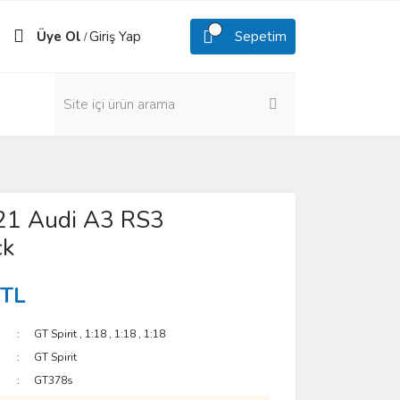
Üye Ol
Giriş Yap
Sepetim
/
21 Audi A3 RS3
ck
 TL
GT Spirit
,
1:18
,
1:18
,
1:18
GT Spirit
GT378s