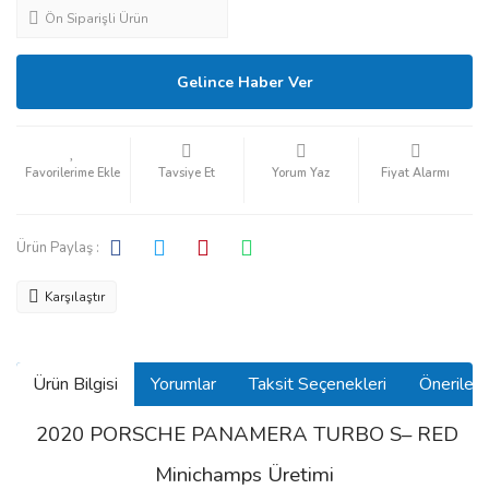
Ön Siparişli Ürün
Gelince Haber Ver
Tavsiye Et
Yorum Yaz
Fiyat Alarmı
Ürün Paylaş :
Karşılaştır
Ürün Bilgisi
Yorumlar
Taksit Seçenekleri
Önerilerin
2020 PORSCHE PANAMERA TURBO S– RED
Minichamps Üretimi