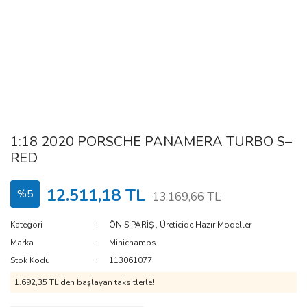
1:18 2020 PORSCHE PANAMERA TURBO S–
RED
12.511,18 TL
%5
13.169,66 TL
Kategori
ÖN SİPARİŞ
,
Üreticide Hazır Modeller
Marka
Minichamps
Stok Kodu
113061077
1.692,35 TL den başlayan taksitlerle!