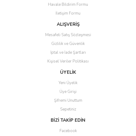
Havale Bildirim Formu
Ürün bilgilerinde hatalar bulunuyor.
İletişim Formu
Ürün fiyatı diğer sitelerden daha pahalı.
Bu ürüne benzer farklı alternatifler olmalı.
ALIŞVERİŞ
Mesafeli Satış Sözleşmesi
Gizlilik ve Güvenlik
İptal ve İade Şartları
Kişisel Veriler Politikası
Gönder
ÜYELİK
Yeni Üyelik
Üye Girişi
Şifremi Unuttum
Sepetiniz
BİZİ TAKİP EDİN
Facebook