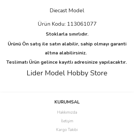
Diecast Model
113061077
Ürün Kodu:
Stoklarla sınırlıdır.
Ürünü Ön satış ile satın alabilir, sahip olmayı garanti
altına alabilirsiniz.
Teslimatı Ürün gelince kayıtlı adresinize yapılacaktır.
Lider Model Hobby Store
Bu ürünün fiyat bilgisi, resim, ürün açıklamalarında ve diğer
konularda yetersiz gördüğünüz noktaları öneri formunu kullanarak
Bu ürüne ilk yorumu siz yapın!
KURUMSAL
tarafımıza iletebilirsiniz.
Görüş ve önerileriniz için teşekkür ederiz.
Hakkımızda
Yorum Yaz
İletişim
Ürün resmi kalitesiz, bozuk veya görüntülenemiyor.
Kargo Takibi
Ürün açıklamasında eksik bilgiler bulunuyor.