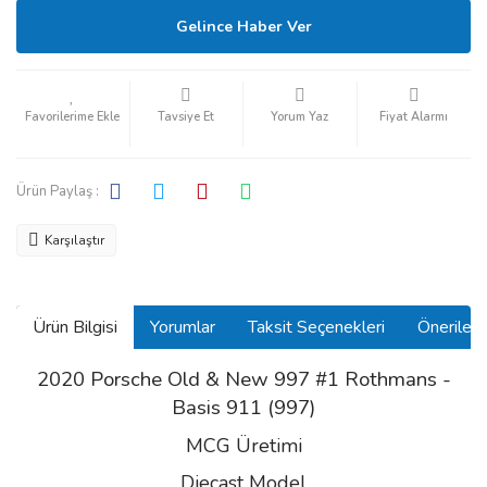
Gelince Haber Ver
Tavsiye Et
Yorum Yaz
Fiyat Alarmı
Ürün Paylaş :
Karşılaştır
Ürün Bilgisi
Yorumlar
Taksit Seçenekleri
Önerilerin
2020 Porsche Old & New 997 #1 Rothmans -
Basis 911 (997)
MCG Üretimi
Diecast Model