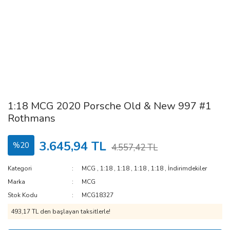
1:18 MCG 2020 Porsche Old & New 997 #1
Rothmans
3.645,94 TL
%20
4.557,42 TL
Kategori
MCG
,
1:18
,
1:18
,
1:18
,
1:18
,
İndirimdekiler
Marka
MCG
Stok Kodu
MCG18327
493,17 TL den başlayan taksitlerle!