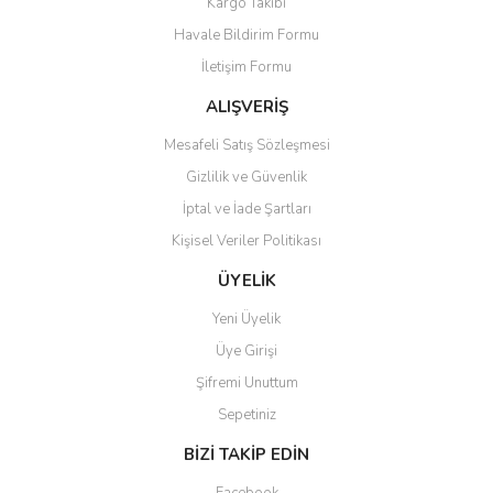
Kargo Takibi
Ürün açıklamasında eksik bilgiler bulunuyor.
Havale Bildirim Formu
Ürün bilgilerinde hatalar bulunuyor.
İletişim Formu
Ürün fiyatı diğer sitelerden daha pahalı.
Bu ürüne benzer farklı alternatifler olmalı.
ALIŞVERİŞ
Mesafeli Satış Sözleşmesi
Gizlilik ve Güvenlik
İptal ve İade Şartları
Kişisel Veriler Politikası
Gönder
ÜYELİK
Yeni Üyelik
Üye Girişi
Şifremi Unuttum
Sepetiniz
BİZİ TAKİP EDİN