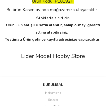
Ürün Kodu: P18192F
Bu ürün Kasım ayında mağazamıza ulaşacaktır.
Stoklarla sınırlıdır.
Ürünü Ön satış ile satın alabilir, sahip olmayı garanti
altına alabilirsiniz.
Teslimatı Ürün gelince kayıtlı adresinize yapılacaktır.
Lider Model Hobby Store
Bu ürünün fiyat bilgisi, resim, ürün açıklamalarında ve diğer
konularda yetersiz gördüğünüz noktaları öneri formunu kullanarak
Bu ürüne ilk yorumu siz yapın!
KURUMSAL
tarafımıza iletebilirsiniz.
Görüş ve önerileriniz için teşekkür ederiz.
Hakkımızda
Yorum Yaz
İletişim
Ürün resmi kalitesiz, bozuk veya görüntülenemiyor.