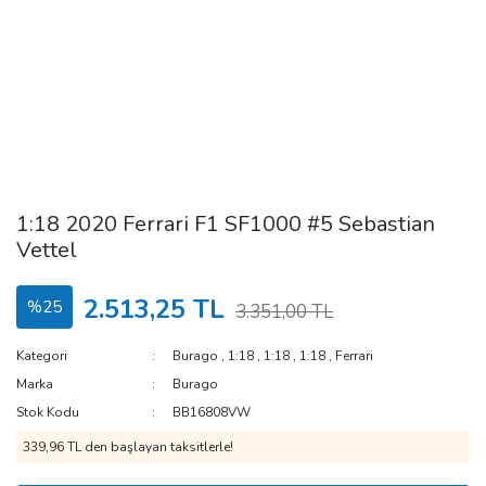
1:18 2020 Ferrari F1 SF1000 #5 Sebastian
Vettel
2.513,25 TL
%25
3.351,00 TL
Kategori
Burago
,
1:18
,
1:18
,
1:18
,
Ferrari
Marka
Burago
Stok Kodu
BB16808VW
339,96 TL den başlayan taksitlerle!