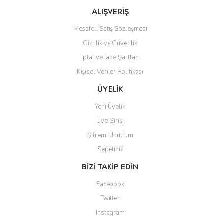
Bu ürüne benzer farklı alternatifler olmalı.
ALIŞVERİŞ
Mesafeli Satış Sözleşmesi
Gizlilik ve Güvenlik
İptal ve İade Şartları
Kişisel Veriler Politikası
Gönder
ÜYELİK
Yeni Üyelik
Üye Girişi
Şifremi Unuttum
Sepetiniz
BİZİ TAKİP EDİN
Facebook
Twitter
Instagram