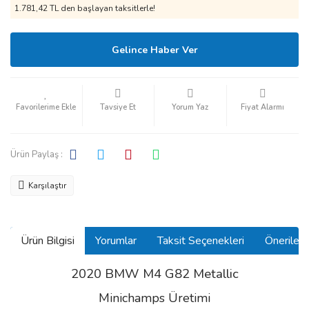
1.781,42 TL den başlayan taksitlerle!
Gelince Haber Ver
Tavsiye Et
Yorum Yaz
Fiyat Alarmı
Ürün Paylaş :
Karşılaştır
Ürün Bilgisi
Yorumlar
Taksit Seçenekleri
Önerilerin
2020 BMW M4 G82 Metallic
Minichamps Üretimi