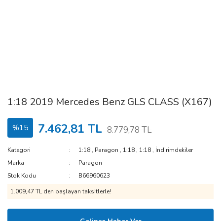
1:18 2019 Mercedes Benz GLS CLASS (X167)
7.462,81 TL
%15
8.779,78 TL
Kategori
1:18
,
Paragon
,
1:18
,
1:18
,
İndirimdekiler
Marka
Paragon
Stok Kodu
B66960623
1.009,47 TL den başlayan taksitlerle!