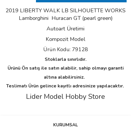
2019 LIBERTY WALK LB SILHOUETTE WORKS
Lamborghini Huracan GT (pearl green)
Autoart Üretimi
Kompozit
Model
Ürün Kodu: 79128
Stoklarla sınırlıdır.
Ürünü Ön satış ile satın alabilir, sahip olmayı garanti
altına alabilirsiniz.
Teslimatı Ürün gelince kayıtlı adresinize yapılacaktır.
Lider Model Hobby Store
Bu ürünün fiyat bilgisi, resim, ürün açıklamalarında ve diğer
konularda yetersiz gördüğünüz noktaları öneri formunu kullanarak
Bu ürüne ilk yorumu siz yapın!
KURUMSAL
tarafımıza iletebilirsiniz.
Görüş ve önerileriniz için teşekkür ederiz.