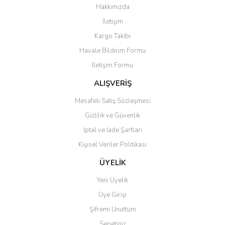
Hakkımızda
Yorum Yaz
İletişim
Ürün resmi kalitesiz, bozuk veya görüntülenemiyor.
Kargo Takibi
Ürün açıklamasında eksik bilgiler bulunuyor.
Havale Bildirim Formu
Ürün bilgilerinde hatalar bulunuyor.
İletişim Formu
Ürün fiyatı diğer sitelerden daha pahalı.
Bu ürüne benzer farklı alternatifler olmalı.
ALIŞVERİŞ
Mesafeli Satış Sözleşmesi
Gizlilik ve Güvenlik
İptal ve İade Şartları
Kişisel Veriler Politikası
Gönder
ÜYELİK
Yeni Üyelik
Üye Girişi
Şifremi Unuttum
Sepetiniz