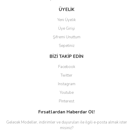
Gönder
ÜYELİK
Yeni Üyelik
Üye Girişi
Şifremi Unuttum
Sepetiniz
BİZİ TAKİP EDİN
Facebook
Twitter
Instagram
Youtube
Pinterest
Fırsatlardan Haberdar Ol!
Gelecek Modeller, indirimler ve duyuruları ile ilgili e-posta almak ister
misiniz?