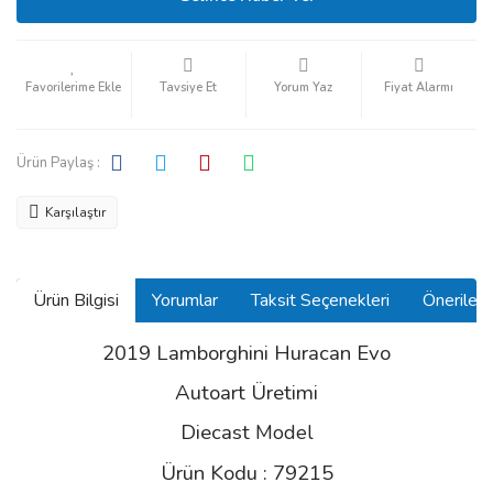
Tavsiye Et
Yorum Yaz
Fiyat Alarmı
Ürün Paylaş :
Karşılaştır
Ürün Bilgisi
Yorumlar
Taksit Seçenekleri
Önerilerin
2019 Lamborghini Huracan Evo
Autoart Üretimi
Diecast
Model
Ürün Kodu : 79215