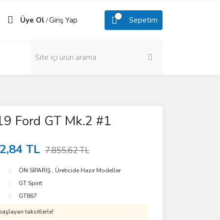
Üye Ol
Giriş Yap
Sepetim
/
19 Ford GT Mk.2 #1
2,84 TL
7.855,62 TL
ÖN SİPARİŞ
,
Üreticide Hazır Modeller
GT Spirit
GT867
aşlayan taksitlerle!