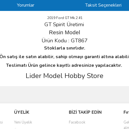
Yorumlar
Taksit Seçenekleri
2019 Ford GT Mk.2 #1
GT Spirit Üretimi
Resin Model
Ürün Kodu : GT867
Stoklarla sınırlıdır.
n satış ile satın alabilir, sahip olmayı garanti altına alabil
Teslimatı Ürün gelince kayıtlı adresinize yapılacaktır.
Lider Model Hobby Store
ve diğer konularda yetersiz gördüğünüz noktaları öneri formunu kullanarak taraf
Bu ürüne ilk yorumu siz yapın!
ÜYELİK
BİZİ TAKİP EDİN
Fı
r.
Yorum Yaz
si
Yeni Üyelik
Facebook
Gel
alm