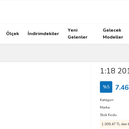
Yeni
Gelecek
Ölçek
İndirimdekiler
Gelenler
Modeller
1:18 20
7.46
%5
Kategori
Marka
Stok Kodu
1.009,47 TL den b