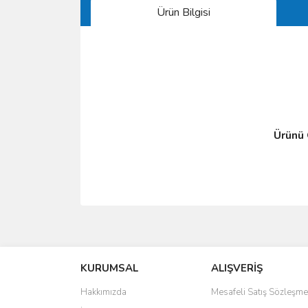
Ürün Bilgisi
Ürünü Ö
Bu ürünün fiyat bilgisi, resim, ürün açıklamalarında 
Görüş ve önerileriniz için teşekkür ederiz.
KURUMSAL
ALIŞVERİŞ
Ürün resmi kalitesiz, bozuk veya görüntülenemiyo
Ürün açıklamasında eksik bilgiler bulunuyor.
Hakkımızda
Mesafeli Satış Sözleşme