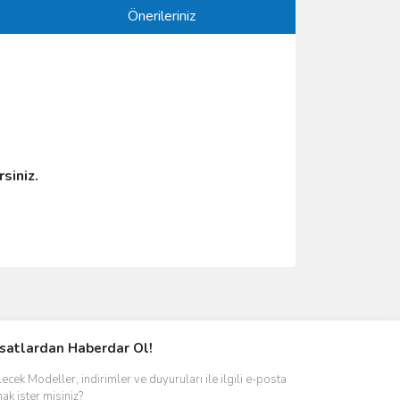
Önerileriniz
irsiniz.
ımıza iletebilirsiniz.
rsatlardan Haberdar Ol!
ecek Modeller, indirimler ve duyuruları ile ilgili e-posta
ak ister misiniz?