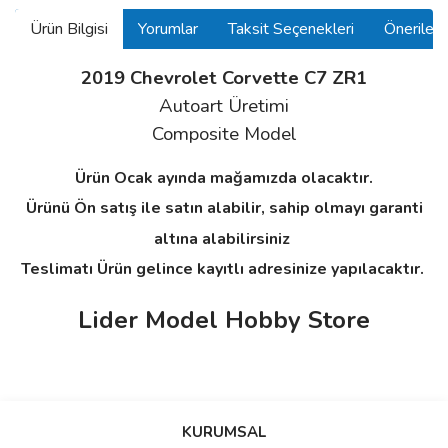
Ürün Bilgisi
Yorumlar
Taksit Seçenekleri
Önerilerin
2019 Chevrolet Corvette C7 ZR1
Autoart Üretimi
Composite Model
Ürün Ocak ayında mağamızda olacaktır.
Ürünü Ön satış ile satın alabilir, sahip olmayı garanti
altına alabilirsiniz
Teslimatı Ürün gelince kayıtlı adresinize yapılacaktır.
Lider Model Hobby Store
Bu ürünün fiyat bilgisi, resim, ürün açıklamalarında ve diğer
konularda yetersiz gördüğünüz noktaları öneri formunu kullanarak
Bu ürüne ilk yorumu siz yapın!
KURUMSAL
tarafımıza iletebilirsiniz.