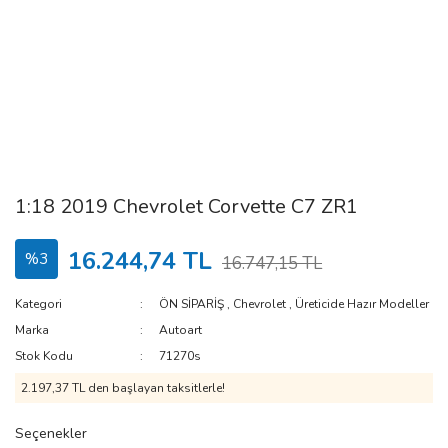
1:18 2019 Chevrolet Corvette C7 ZR1
16.244,74 TL
%3
16.747,15 TL
Kategori
ÖN SİPARİŞ
,
Chevrolet
,
Üreticide Hazır Modeller
Marka
Autoart
Stok Kodu
71270s
2.197,37 TL den başlayan taksitlerle!
Seçenekler