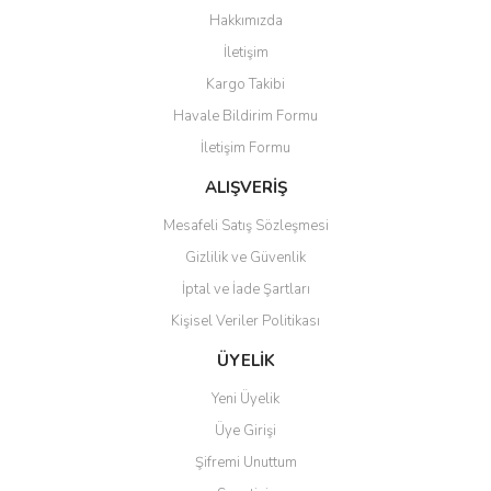
Görüş ve önerileriniz için teşekkür ederiz.
Hakkımızda
Yorum Yaz
İletişim
Ürün resmi kalitesiz, bozuk veya görüntülenemiyor.
Kargo Takibi
Ürün açıklamasında eksik bilgiler bulunuyor.
Havale Bildirim Formu
Ürün bilgilerinde hatalar bulunuyor.
İletişim Formu
Ürün fiyatı diğer sitelerden daha pahalı.
Bu ürüne benzer farklı alternatifler olmalı.
ALIŞVERİŞ
Mesafeli Satış Sözleşmesi
Gizlilik ve Güvenlik
İptal ve İade Şartları
Kişisel Veriler Politikası
Gönder
ÜYELİK
Yeni Üyelik
Üye Girişi
Şifremi Unuttum