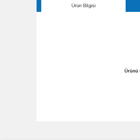
Ürün Bilgisi
Ürünü Ö
Bu ürünün fiyat bilgisi, resim, ürün açıklamalarında 
Görüş ve önerileriniz için teşekkür ederiz.