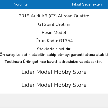
Yorumlar
Taksit Seçenekleri
2019 Audi A6 (C7) Allroad Quattro
GTSpirit Üretimi
Resin Model
Ürün Kodu: GT354
Stoklarla sınırlıdır.
n satış ile satın alabilir, sahip olmayı garanti altına alabil
Teslimatı Ürün gelince kayıtlı adresinize yapılacaktır.
Lider Model Hobby Store
Lider Model Hobby Store
ve diğer konularda yetersiz gördüğünüz noktaları öneri formunu kullanarak taraf
Bu ürüne ilk yorumu siz yapın!