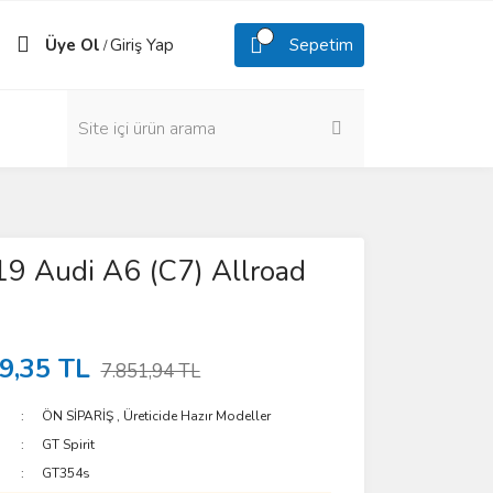
Üye Ol
Giriş Yap
Sepetim
/
9 Audi A6 (C7) Allroad
9,35 TL
7.851,94 TL
ÖN SİPARİŞ
,
Üreticide Hazır Modeller
GT Spirit
GT354s