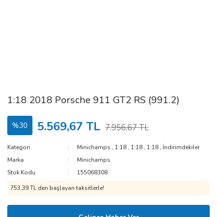
1:18 2018 Porsche 911 GT2 RS (991.2)
5.569,67 TL
%30
7.956,67 TL
Kategori
Minichamps
,
1:18
,
1:18
,
1:18
,
İndirimdekiler
Marka
Minichamps
Stok Kodu
155068308
753,39 TL den başlayan taksitlerle!