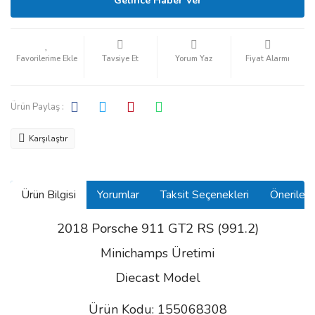
Gelince Haber Ver
Tavsiye Et
Yorum Yaz
Fiyat Alarmı
Ürün Paylaş :
Karşılaştır
Ürün Bilgisi
Yorumlar
Taksit Seçenekleri
Önerilerin
2018 Porsche 911 GT2 RS (991.2)
Minichamps Üretimi
Diecast
Model
Ürün Kodu: 155068308