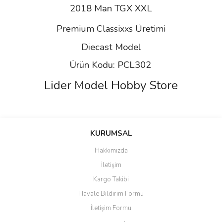
2018 Man TGX XXL
Premium Classixxs
Üretimi
Diecast Model
Ürün Kodu: PCL302
Lider Model Hobby Store
Bu ürünün fiyat bilgisi, resim, ürün açıklamalarında ve diğer
konularda yetersiz gördüğünüz noktaları öneri formunu kullanarak
Bu ürüne ilk yorumu siz yapın!
KURUMSAL
tarafımıza iletebilirsiniz.
Görüş ve önerileriniz için teşekkür ederiz.
Hakkımızda
Yorum Yaz
İletişim
Ürün resmi kalitesiz, bozuk veya görüntülenemiyor.
Kargo Takibi
Ürün açıklamasında eksik bilgiler bulunuyor.
Havale Bildirim Formu
Ürün bilgilerinde hatalar bulunuyor.
İletişim Formu
Ürün fiyatı diğer sitelerden daha pahalı.