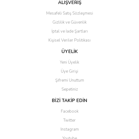
Bu ürüne benzer farklı alternatifler olmalı.
ALIŞVERİŞ
Mesafeli Satış Sözleşmesi
Gizlilik ve Güvenlik
İptal ve İade Şartları
Kişisel Veriler Politikası
Gönder
ÜYELİK
Yeni Üyelik
Üye Girişi
Şifremi Unuttum
Sepetiniz
BİZİ TAKİP EDİN
Facebook
Twitter
Instagram
Youtube