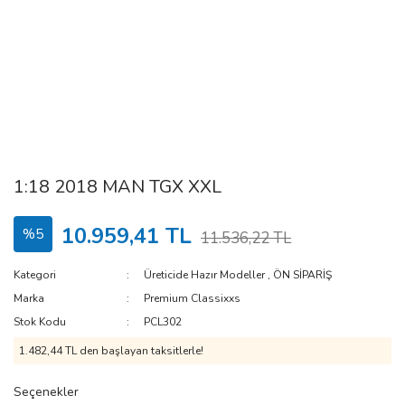
1:18 2018 MAN TGX XXL
10.959,41 TL
%5
11.536,22 TL
Kategori
Üreticide Hazır Modeller
,
ÖN SİPARİŞ
Marka
Premium Classixxs
Stok Kodu
PCL302
1.482,44 TL den başlayan taksitlerle!
Seçenekler