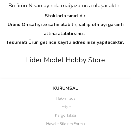
Bu ürün Nisan ayında mağazamıza ulaşacaktır.
Stoklarla sınırlıdır.
Ürünü Ön satış ile satın alabilir, sahip olmayı garanti
altına alabilirsiniz.
Teslimatı Ürün gelince kayıtlı adresinize yapılacaktır.
Lider Model Hobby Store
Bu ürünün fiyat bilgisi, resim, ürün açıklamalarında ve diğer
konularda yetersiz gördüğünüz noktaları öneri formunu kullanarak
Bu ürüne ilk yorumu siz yapın!
KURUMSAL
tarafımıza iletebilirsiniz.
Görüş ve önerileriniz için teşekkür ederiz.
Hakkımızda
Yorum Yaz
İletişim
Ürün resmi kalitesiz, bozuk veya görüntülenemiyor.
Kargo Takibi
Ürün açıklamasında eksik bilgiler bulunuyor.
Havale Bildirim Formu
Ürün bilgilerinde hatalar bulunuyor.