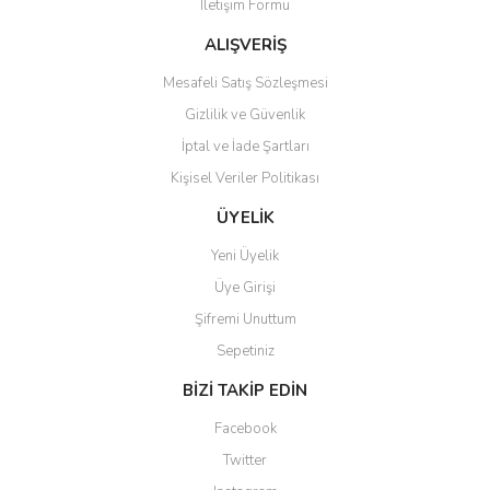
İletişim Formu
Ürün fiyatı diğer sitelerden daha pahalı.
Bu ürüne benzer farklı alternatifler olmalı.
ALIŞVERİŞ
Mesafeli Satış Sözleşmesi
Gizlilik ve Güvenlik
İptal ve İade Şartları
Kişisel Veriler Politikası
Gönder
ÜYELİK
Yeni Üyelik
Üye Girişi
Şifremi Unuttum
Sepetiniz
BİZİ TAKİP EDİN
Facebook
Twitter