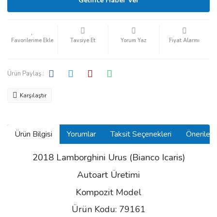
Gelince Haber Ver
Tavsiye Et
Yorum Yaz
Fiyat Alarmı
Ürün Paylaş :
Karşılaştır
Ürün Bilgisi
Yorumlar
Taksit Seçenekleri
Önerilerin
2018 Lamborghini Urus (Bianco Icaris)
Autoart Üretimi
Kompozit
Model
Ürün Kodu: 79161