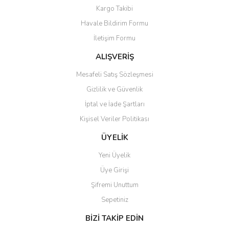
Kargo Takibi
Ürün açıklamasında eksik bilgiler bulunuyor.
Havale Bildirim Formu
Ürün bilgilerinde hatalar bulunuyor.
İletişim Formu
Ürün fiyatı diğer sitelerden daha pahalı.
Bu ürüne benzer farklı alternatifler olmalı.
ALIŞVERİŞ
Mesafeli Satış Sözleşmesi
Gizlilik ve Güvenlik
İptal ve İade Şartları
Kişisel Veriler Politikası
Gönder
ÜYELİK
Yeni Üyelik
Üye Girişi
Şifremi Unuttum
Sepetiniz
BİZİ TAKİP EDİN