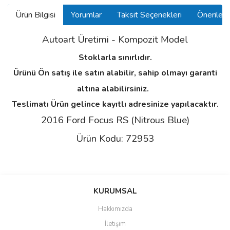
Ürün Bilgisi
Yorumlar
Taksit Seçenekleri
Önerilerin
Autoart Üretimi -
Kompozit
Model
Stoklarla sınırlıdır.
Ürünü Ön satış ile satın alabilir, sahip olmayı garanti
altına alabilirsiniz.
Teslimatı Ürün gelince kayıtlı adresinize yapılacaktır.
2016 Ford Focus RS (Nitrous Blue)
Ürün Kodu: 72953
Bu ürünün fiyat bilgisi, resim, ürün açıklamalarında ve diğer
konularda yetersiz gördüğünüz noktaları öneri formunu kullanarak
Bu ürüne ilk yorumu siz yapın!
KURUMSAL
tarafımıza iletebilirsiniz.
Görüş ve önerileriniz için teşekkür ederiz.
Hakkımızda
Yorum Yaz
İletişim
Ürün resmi kalitesiz, bozuk veya görüntülenemiyor.