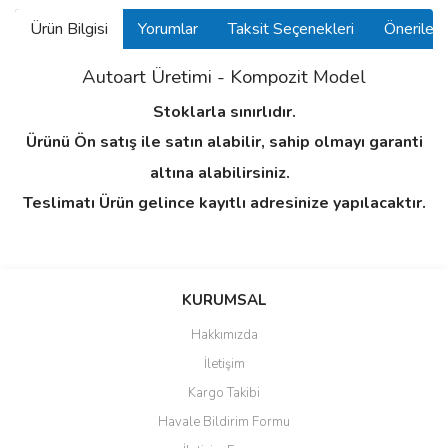
Ürün Bilgisi
Yorumlar
Taksit Seçenekleri
Önerilerin
Autoart Üretimi -
Kompozit
Model
Stoklarla sınırlıdır.
Ürünü Ön satış ile satın alabilir, sahip olmayı garanti
altına alabilirsiniz.
Teslimatı Ürün gelince kayıtlı adresinize yapılacaktır.
Bu ürünün fiyat bilgisi, resim, ürün açıklamalarında ve diğer
konularda yetersiz gördüğünüz noktaları öneri formunu kullanarak
Bu ürüne ilk yorumu siz yapın!
KURUMSAL
tarafımıza iletebilirsiniz.
Görüş ve önerileriniz için teşekkür ederiz.
Hakkımızda
Yorum Yaz
İletişim
Ürün resmi kalitesiz, bozuk veya görüntülenemiyor.
Kargo Takibi
Ürün açıklamasında eksik bilgiler bulunuyor.
Havale Bildirim Formu
Ürün bilgilerinde hatalar bulunuyor.