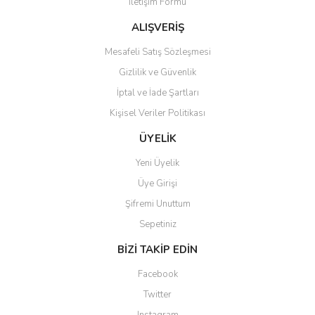
İletişim Formu
Ürün fiyatı diğer sitelerden daha pahalı.
Bu ürüne benzer farklı alternatifler olmalı.
ALIŞVERİŞ
Mesafeli Satış Sözleşmesi
Gizlilik ve Güvenlik
İptal ve İade Şartları
Kişisel Veriler Politikası
Gönder
ÜYELİK
Yeni Üyelik
Üye Girişi
Şifremi Unuttum
Sepetiniz
BİZİ TAKİP EDİN
Facebook
Twitter