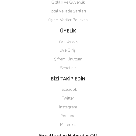
Gizlilik ve Güvenlik
İptal ve İade Şartları
Kişisel Veriler Politikası
Gönder
ÜYELİK
Yeni Üyelik
Üye Girişi
Şifremi Unuttum
Sepetiniz
BİZİ TAKİP EDİN
Facebook
Twitter
Instagram
Youtube
Pinterest
Fırsatlardan Haberdar Ol!