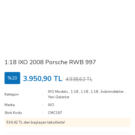
1:18 IXO 2008 Porsche RWB 997
3.950,90 TL
%20
4.938,62 TL
IXO Models
,
1:18
,
1:18
,
1:18
,
İndirimdekiler
,
Kategori
Yeni Gelenler
Marka
IXO
Stok Kodu
CMC167
534,42 TL den başlayan taksitlerle!