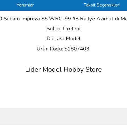
Yorumlar
Taksit Seçenekleri
0 Subaru Impreza S5 WRC '99 #8 Rallye Azimut di M
Solido Üretimi
Diecast Model
S1807403
Ürün Kodu:
Lider Model Hobby Store
ve diğer konularda yetersiz gördüğünüz noktaları öneri formunu kullanarak taraf
Bu ürüne ilk yorumu siz yapın!