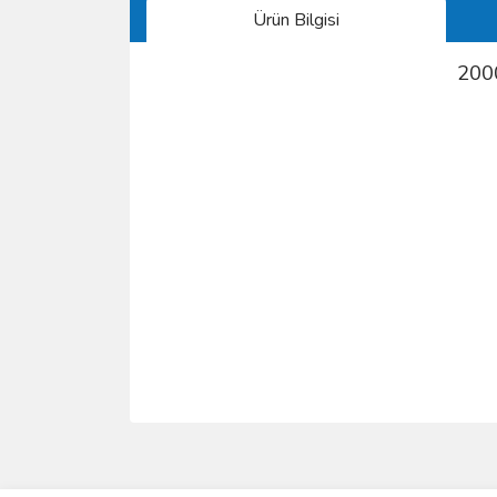
Ürün Bilgisi
200
Bu ürünün fiyat bilgisi, resim, ürün açıklamalarında 
Görüş ve önerileriniz için teşekkür ederiz.