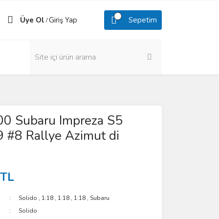
Üye Ol
Giriş Yap
Sepetim
/
00 Subaru Impreza S5
 #8 Rallye Azimut di
 TL
Solido
,
1:18
,
1:18
,
1:18
,
Subaru
Solido