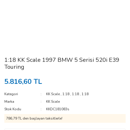
1:18 KK Scale 1997 BMW 5 Serisi 520i E39
Touring
5.816,60 TL
Kategori
KK Scale
,
1:18
,
1:18
,
1:18
Marka
KK Scale
Stok Kodu
KKDC181083s
786,79 TL den başlayan taksitlerle!