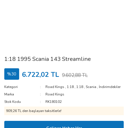
1:18 1995 Scania 143 Streamline
6.722,02 TL
%30
9.602,88 TL
Kategori
Road Kings
,
1:18
,
1:18
,
Scania
,
İndirimdekiler
Marka
Road Kings
Stok Kodu
RK180102
909,26 TL den başlayan taksitlerle!