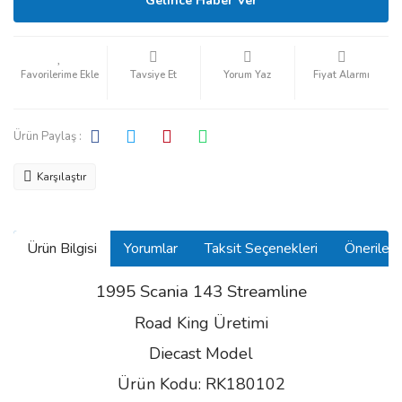
Gelince Haber Ver
Tavsiye Et
Yorum Yaz
Fiyat Alarmı
Ürün Paylaş :
Karşılaştır
Ürün Bilgisi
Yorumlar
Taksit Seçenekleri
Önerilerin
1995 Scania 143 Streamline
Road King Üretimi
Diecast Model
Ürün Kodu: RK180102