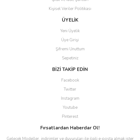
Kişisel Veriler Politikası
Gönder
ÜYELİK
Yeni Üyelik
Üye Girişi
Şifremi Unuttum
Sepetiniz
BİZİ TAKİP EDİN
Facebook
Twitter
Instagram
Youtube
Pinterest
Fırsatlardan Haberdar Ol!
Gelecek Modeller, indirimler ve duyuruları ile ilgili e-posta almak ister