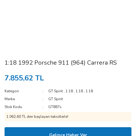
1:18 1992 Porsche 911 (964) Carrera RS
7.855,62 TL
Kategori
GT Spirit
,
1:18
,
1:18
,
1:18
Marka
GT Spirit
Stok Kodu
GT887s
1.062,60 TL den başlayan taksitlerle!
Gelince Haber Ver