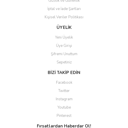
Gizlilik ve Güvenlik
İptal ve İade Şartları
Kişisel Veriler Politikası
Gönder
ÜYELİK
Yeni Üyelik
Üye Girişi
Şifremi Unuttum
Sepetiniz
BİZİ TAKİP EDİN
Facebook
Twitter
Instagram
Youtube
Pinterest
Fırsatlardan Haberdar Ol!