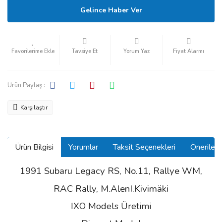
Gelince Haber Ver
Tavsiye Et
Yorum Yaz
Fiyat Alarmı
Ürün Paylaş :
Karşılaştır
Ürün Bilgisi
Yorumlar
Taksit Seçenekleri
Önerilerin
1991 Subaru Legacy RS, No.11, Rallye WM,
RAC Rally, M.AlenI.Kivimäki
IXO Models Üretimi