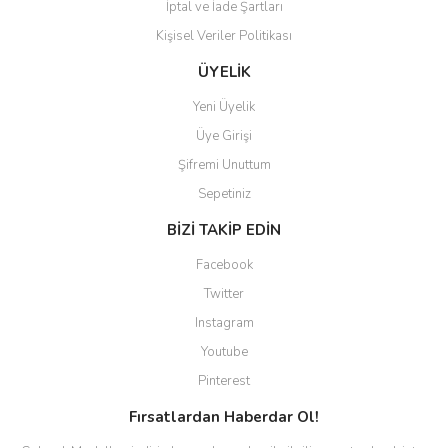
İptal ve İade Şartları
Kişisel Veriler Politikası
Gönder
ÜYELİK
Yeni Üyelik
Üye Girişi
Şifremi Unuttum
Sepetiniz
BİZİ TAKİP EDİN
Facebook
Twitter
Instagram
Youtube
Pinterest
Fırsatlardan Haberdar Ol!