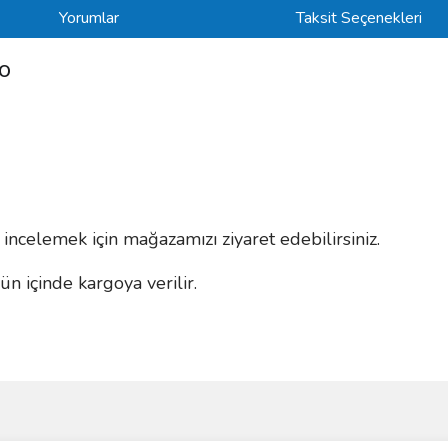
Yorumlar
Taksit Seçenekleri
o
i incelemek için mağazamızı ziyaret edebilirsiniz.
n içinde kargoya verilir.
ve diğer konularda yetersiz gördüğünüz noktaları öneri formunu kullanarak taraf
Bu ürüne ilk yorumu siz yapın!