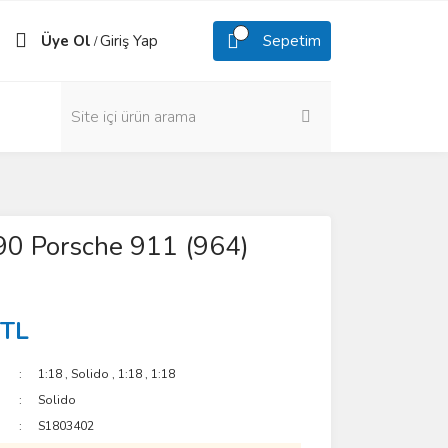
Üye Ol
Giriş Yap
Sepetim
/
90 Porsche 911 (964)
 TL
1:18
,
Solido
,
1:18
,
1:18
Solido
S1803402