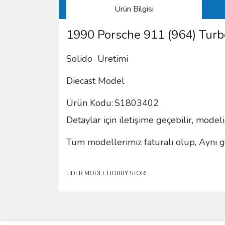
Ürün Bilgisi
1990 Porsche 911 (964) Turb
Solido Üretimi
Diecast Model
Ürün Kodu:
S1803402
Detaylar için iletişime geçebilir, model
Tüm modellerimiz faturalı olup, Aynı gü
LİDER MODEL HOBBY STORE
Bu ürünün fiyat bilgisi, resim, ürün açıklamalarında 
Görüş ve önerileriniz için teşekkür ederiz.