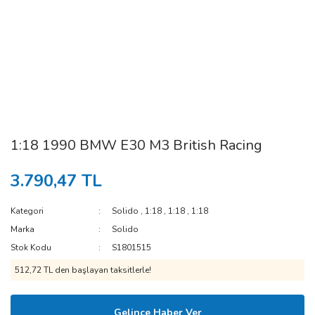
1:18 1990 BMW E30 M3 British Racing
3.790,47 TL
Kategori
Solido
,
1:18
,
1:18
,
1:18
Marka
Solido
Stok Kodu
S1801515
512,72 TL den başlayan taksitlerle!
Gelince Haber Ver