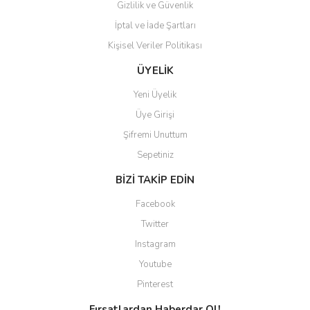
Gizlilik ve Güvenlik
İptal ve İade Şartları
Kişisel Veriler Politikası
Gönder
ÜYELİK
Yeni Üyelik
Üye Girişi
Şifremi Unuttum
Sepetiniz
BİZİ TAKİP EDİN
Facebook
Twitter
Instagram
Youtube
Pinterest
Fırsatlardan Haberdar Ol!